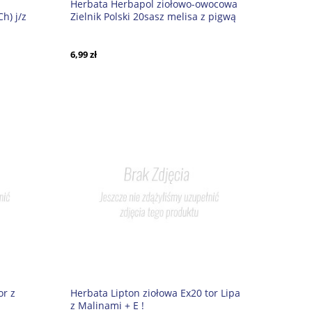
Herbata Herbapol ziołowo-owocowa
h) j/z
Zielnik Polski 20sasz melisa z pigwą
+Czł
6,99 zł
or z
Herbata Lipton ziołowa Ex20 tor Lipa
z Malinami + E !