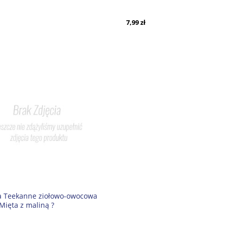
ą i ananasem
7,99 zł
a Teekanne ziołowo-owocowa
Mięta z maliną ?