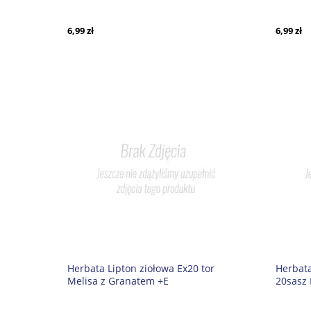
trawą cytrynową
limonk
6,99 zł
6,99 zł
Herbata Lipton ziołowa Ex20 tor
Herbat
Melisa z Granatem +E
20sasz 