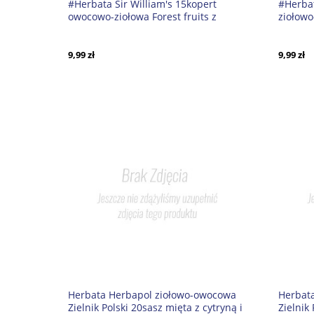
#Herbata Sir William's 15kopert
#Herbat
owocowo-ziołowa Forest fruits z
ziołow
suszonymi jabłkami*w
9,99 zł
9,99 zł
Herbata Herbapol ziołowo-owocowa
Herbat
Zielnik Polski 20sasz mięta z cytryną i
Zielnik