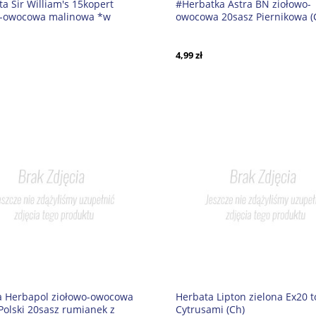
a Sir William's 15kopert
#Herbatka Astra BN ziołowo-
o-owocowa malinowa *w
owocowa 20sasz Piernikowa (C
4,99 zł
a Herbapol ziołowo-owocowa
Herbata Lipton zielona Ex20 t
 Polski 20sasz rumianek z
Cytrusami (Ch)