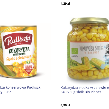
4,29 zł
dza konserwowa Pudliszki
Kukurydza słodka w zalewie 
0g pusz
340/230g słoik Bio Planet
8,99 zł