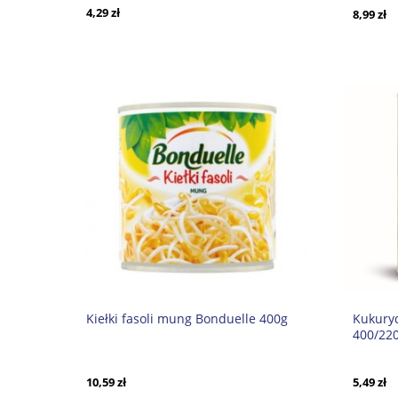
4,29 zł
8,99 zł
Kiełki fasoli mung Bonduelle 400g
Kukury
400/22
10,59 zł
5,49 zł