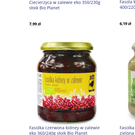
Fasola 
Ciecierzyca w zalewie eko 350/230g
400/22
słoik Bio Planet
6,19 zł
7,99 zł
Fasolka czerwona kidney w zalewie
Fasolk
eko 360/240g słoik Bio Planet
zielona