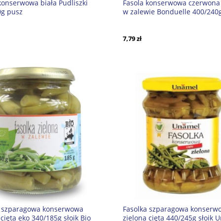
konserwowa biała Pudliszki
Fasola konserwowa czerwona
0g pusz
w zalewie Bonduelle 400/240
7,79 zł
a szparagowa konserwowa
Fasolka szparagowa konserw
 cięta eko 340/185g słoik Bio
zielona cięta 440/245g słoik 