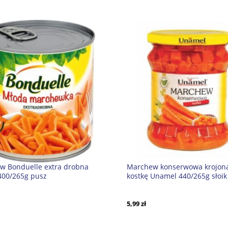
w Bonduelle extra drobna
Marchew konserwowa krojon
400/265g pusz
kostkę Unamel 440/265g słoik
5,99 zł