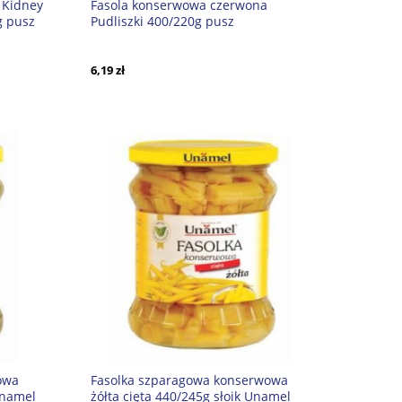
 Kidney
Fasola konserwowa czerwona
g pusz
Pudliszki 400/220g pusz
6,19 zł
owa
Fasolka szparagowa konserwowa
Unamel
żółta cięta 440/245g słoik Unamel