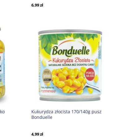
6,99 zł
eko
Kukurydza złocista 170/140g pusz
Bonduelle
4,99 zł