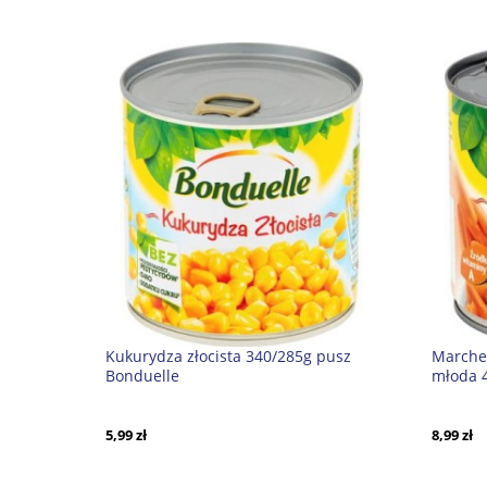
Kukurydza złocista 340/285g pusz
Marche
Bonduelle
młoda 
5,99 zł
8,99 zł