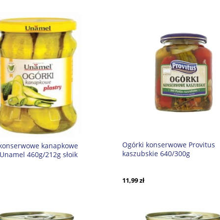
Ogórki konserwowe Provitus
 konserwowe kanapkowe
kaszubskie 640/300g
 Unamel 460g/212g słoik
11,99 zł