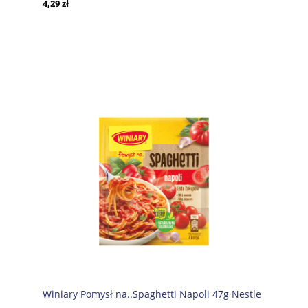
4,29 zł
Winiary Pomysł na..Spaghetti Napoli 47g Nestle