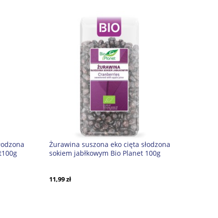
słodzona
Żurawina suszona eko cięta słodzona
t100g
sokiem jabłkowym Bio Planet 100g
11,99 zł