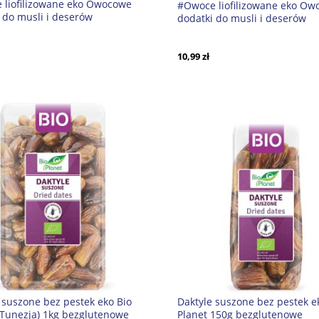
 liofilizowane eko Owocowe
#Owoce liofilizowane eko O
 do musli i deserów
dodatki do musli i deserów
ne Piękno 20g Dary Natury
Odporność 20g Dary Natury 
10,99 zł
 suszone bez pestek eko Bio
Daktyle suszone bez pestek e
(Tunezja) 1kg bezglutenowe
Planet 150g bezglutenowe