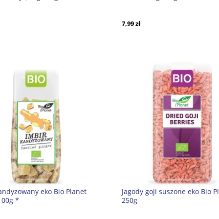
7,99 zł
andyzowany eko Bio Planet
Jagody goji suszone eko Bio P
100g *
250g