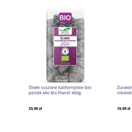
Śliwki suszone kalifornijskie bez
Żurawin
pestek eko Bio Planet 400g
niesłod
33,99 zł
19,99 zł