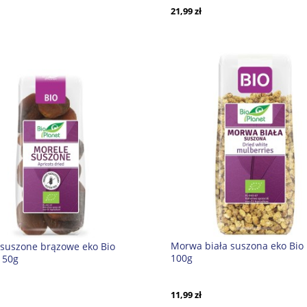
21,99 zł
Morwa biała suszona eko Bio 
 suszone brązowe eko Bio
100g
150g
11,99 zł