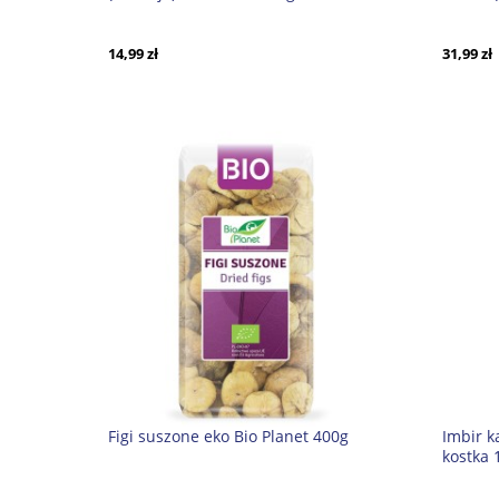
bezglutenowe +P
14,99 zł
31,99 zł
Figi suszone eko Bio Planet 400g
Imbir k
kostka 