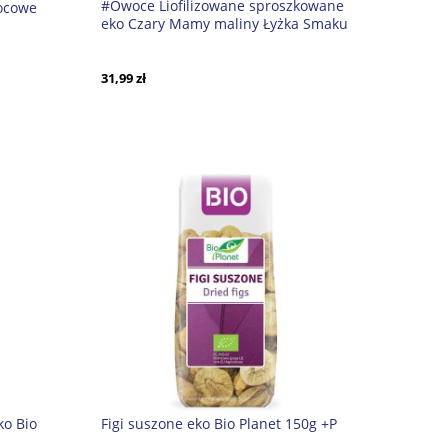
#Owoce Liofilizowane sproszkowane
wocowe
eko Czary Mamy maliny Łyżka Smaku
Helpa 40g *
CH *
31,99 zł
ko Bio
Figi suszone eko Bio Planet 150g +P