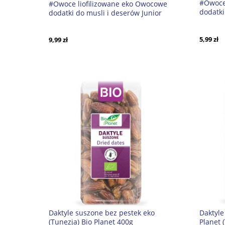
#Owoce
#Owoce liofilizowane eko Owocowe
dodatki
dodatki do musli i deserów Junior
Natural
20g Dary Natury CH *
CH *
5,99 zł
9,99 zł
Daktyle suszone bez pestek eko
Daktyle
(Tunezja) Bio Planet 400g
Planet 