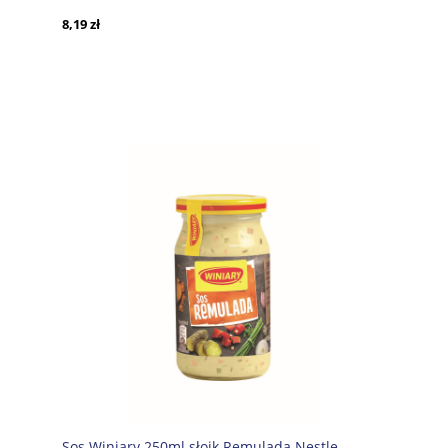
8,19 zł
Sos Winiary 250ml słoik Remulada Nestle