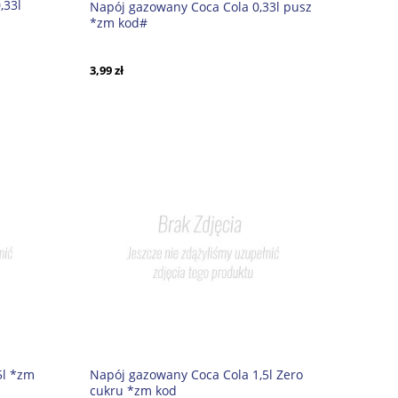
,33l
Napój gazowany Coca Cola 0,33l pusz
*zm kod#
3,99 zł
5l *zm
Napój gazowany Coca Cola 1,5l Zero
cukru *zm kod