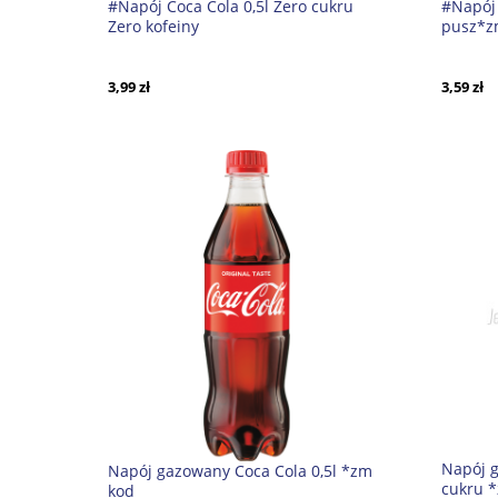
#Napój Coca Cola 0,5l Zero cukru
#Napój 
Zero kofeiny
pusz*z
3,99 zł
3,59 zł
Napój g
Napój gazowany Coca Cola 0,5l *zm
cukru 
kod