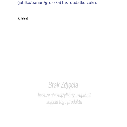
(jablko/banan/gruszka) bez dodatku cukru
Demeter 100g 6m-c
5,99 zł