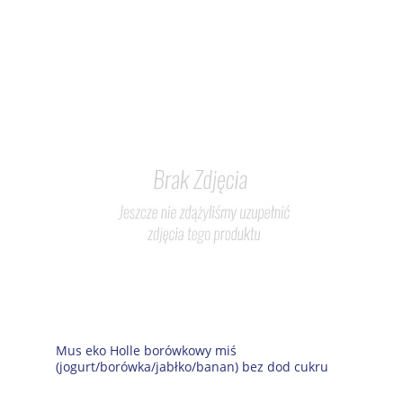
Mus eko Holle borówkowy miś
(jogurt/borówka/jabłko/banan) bez dod cukru
Demeter 85g 8m-c