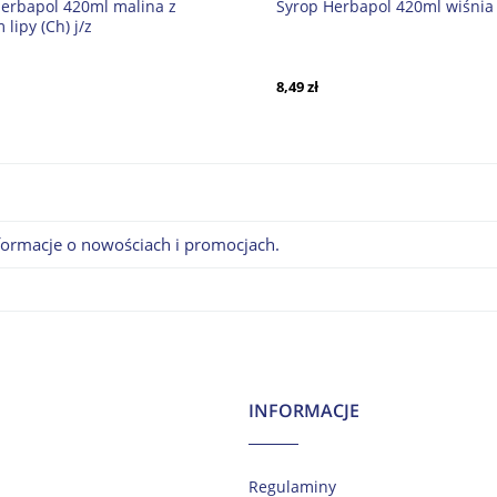
erbapol 420ml malina z
Syrop Herbapol 420ml wiśnia
 lipy (Ch) j/z
8,49 zł
nformacje o nowościach i promocjach.
INFORMACJE
Regulaminy