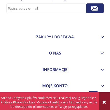
ZAKUPY I DOSTAWA
O NAS
INFORMACJE
MOJE KONTO
Strona korzysta z plików cookies w celu realizacji usług i zgodnie z
pokaż pełną wersję strony
Polityką Plików Cookies. Możesz określić warunki przechowywania
lub dostępu do plików cookies w Twojej przeglądarce.
Sklep internetowy Shoper Premium